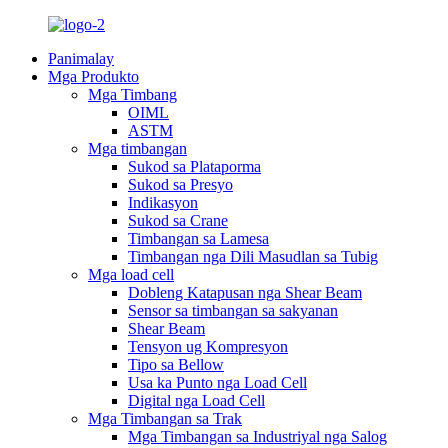
Panimalay
Mga Produkto
Mga Timbang
OIML
ASTM
Mga timbangan
Sukod sa Plataporma
Sukod sa Presyo
Indikasyon
Sukod sa Crane
Timbangan sa Lamesa
Timbangan nga Dili Masudlan sa Tubig
Mga load cell
Dobleng Katapusan nga Shear Beam
Sensor sa timbangan sa sakyanan
Shear Beam
Tensyon ug Kompresyon
Tipo sa Bellow
Usa ka Punto nga Load Cell
Digital nga Load Cell
Mga Timbangan sa Trak
Mga Timbangan sa Industriyal nga Salog