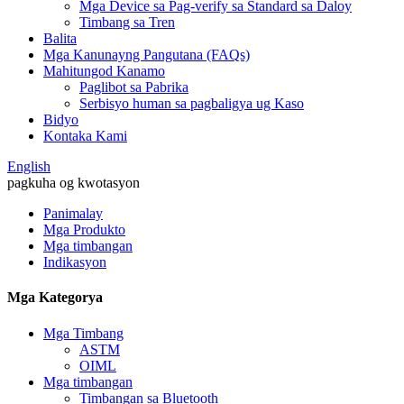
Mga Device sa Pag-verify sa Standard sa Daloy
Timbang sa Tren
Balita
Mga Kanunayng Pangutana (FAQs)
Mahitungod Kanamo
Paglibot sa Pabrika
Serbisyo human sa pagbaligya ug Kaso
Bidyo
Kontaka Kami
English
pagkuha og kwotasyon
Panimalay
Mga Produkto
Mga timbangan
Indikasyon
Mga Kategorya
Mga Timbang
ASTM
OIML
Mga timbangan
Timbangan sa Bluetooth