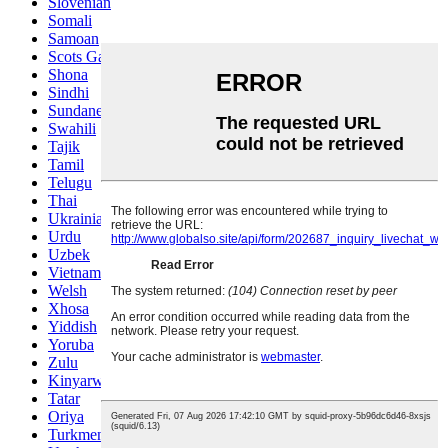
Slovenian
Somali
Samoan
Scots Gaelic
Shona
Sindhi
Sundanese
Swahili
Tajik
Tamil
Telugu
Thai
Ukrainian
Urdu
Uzbek
Vietnamese
Welsh
Xhosa
Yiddish
Yoruba
Zulu
Kinyarwanda
Tatar
Oriya
Turkmen