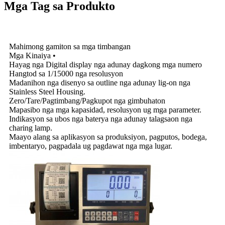
Mga Tag sa Produkto
Mga Espesipikasyon
Mahimong gamiton sa mga timbangan
Mga Kinaiya •
Hayag nga Digital display nga adunay dagkong mga numero
Hangtod sa 1/15000 nga resolusyon
Madanihon nga disenyo sa outline nga adunay lig-on nga
Stainless Steel Housing.
Zero/Tare/Pagtimbang/Pagkupot nga gimbuhaton
Mapasibo nga mga kapasidad, resolusyon ug mga parameter.
Indikasyon sa ubos nga baterya nga adunay talagsaon nga
charing lamp.
Maayo alang sa aplikasyon sa produksiyon, pagputos, bodega,
imbentaryo, pagpadala ug pagdawat nga mga lugar.