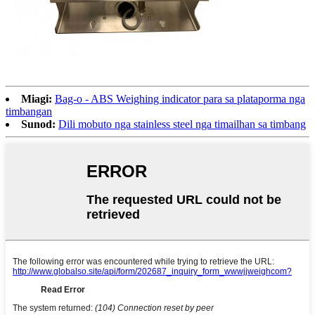
Miagi:
Bag-o - ABS Weighing indicator para sa plataporma nga
timbangan
Sunod:
Dili mobuto nga stainless steel nga timailhan sa timbang