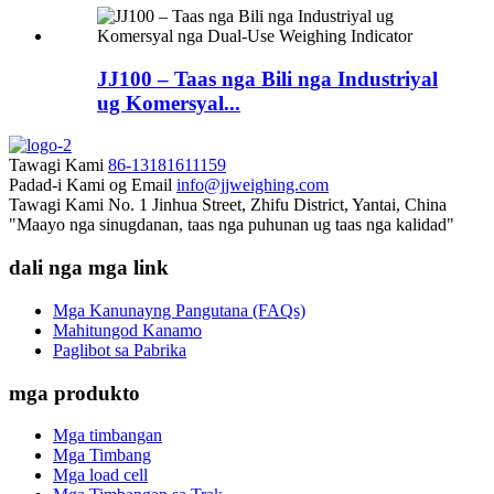
JJ100 – Taas nga Bili nga Industriyal
ug Komersyal...
Tawagi Kami
86-13181611159
Padad-i Kami og Email
info@jjweighing.com
Tawagi Kami
No. 1 Jinhua Street, Zhifu District, Yantai, China
"Maayo nga sinugdanan, taas nga puhunan ug taas nga kalidad"
dali nga mga link
Mga Kanunayng Pangutana (FAQs)
Mahitungod Kanamo
Paglibot sa Pabrika
mga produkto
Mga timbangan
Mga Timbang
Mga load cell