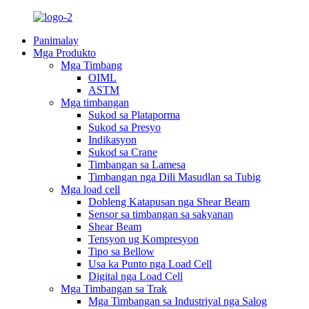
Panimalay
Mga Produkto
Mga Timbang
OIML
ASTM
Mga timbangan
Sukod sa Plataporma
Sukod sa Presyo
Indikasyon
Sukod sa Crane
Timbangan sa Lamesa
Timbangan nga Dili Masudlan sa Tubig
Mga load cell
Dobleng Katapusan nga Shear Beam
Sensor sa timbangan sa sakyanan
Shear Beam
Tensyon ug Kompresyon
Tipo sa Bellow
Usa ka Punto nga Load Cell
Digital nga Load Cell
Mga Timbangan sa Trak
Mga Timbangan sa Industriyal nga Salog