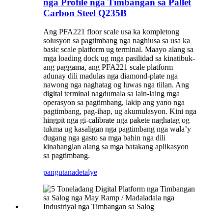
nga Profile nga Timbangan sa Pallet
Carbon Steel Q235B
Ang PFA221 floor scale usa ka kompletong
solusyon sa pagtimbang nga naghiusa sa usa ka
basic scale platform ug terminal. Maayo alang sa
mga loading dock ug mga pasilidad sa kinatibuk-
ang paggama, ang PFA221 scale platform
adunay dili madulas nga diamond-plate nga
nawong nga naghatag og luwas nga tiilan. Ang
digital terminal nagdumala sa lain-laing mga
operasyon sa pagtimbang, lakip ang yano nga
pagtimbang, pag-ihap, ug akumulasyon. Kini nga
hingpit nga gi-calibrate nga pakete naghatag og
tukma ug kasaligan nga pagtimbang nga wala’y
dugang nga gasto sa mga bahin nga dili
kinahanglan alang sa mga batakang aplikasyon
sa pagtimbang.
pangutana
detalye