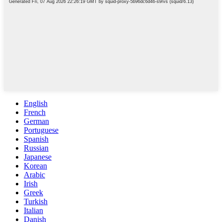
English
French
German
Portuguese
Spanish
Russian
Japanese
Korean
Arabic
Irish
Greek
Turkish
Italian
Danish