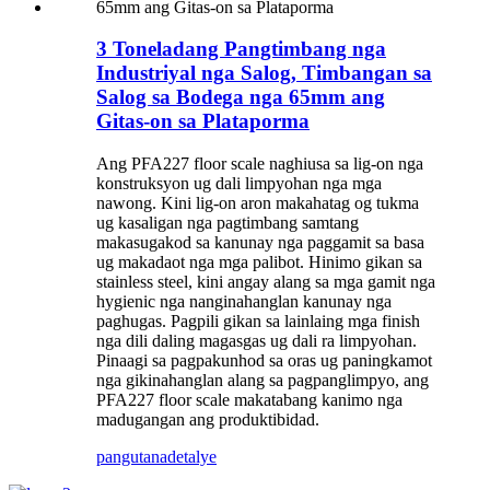
3 Toneladang Pangtimbang nga
Industriyal nga Salog, Timbangan sa
Salog sa Bodega nga 65mm ang
Gitas-on sa Plataporma
Ang PFA227 floor scale naghiusa sa lig-on nga
konstruksyon ug dali limpyohan nga mga
nawong. Kini lig-on aron makahatag og tukma
ug kasaligan nga pagtimbang samtang
makasugakod sa kanunay nga paggamit sa basa
ug makadaot nga mga palibot. Hinimo gikan sa
stainless steel, kini angay alang sa mga gamit nga
hygienic nga nanginahanglan kanunay nga
paghugas. Pagpili gikan sa lainlaing mga finish
nga dili daling magasgas ug dali ra limpyohan.
Pinaagi sa pagpakunhod sa oras ug paningkamot
nga gikinahanglan alang sa pagpanglimpyo, ang
PFA227 floor scale makatabang kanimo nga
madugangan ang produktibidad.
pangutana
detalye