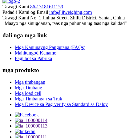
Tawagi Kami
86-13181611159
Padad-i Kami og Email
info@jjweighing.com
Tawagi Kami
No. 1 Jinhua Street, Zhifu District, Yantai, China
"Maayo nga sinugdanan, taas nga puhunan ug taas nga kalidad"
dali nga mga link
Mga Kanunayng Pangutana (FAQs)
Mahitungod Kanamo
Paglibot sa Pabrika
mga produkto
Mga timbangan
Mga Timbang
Mga load cell
Mga Timbangan sa Trak
Mga Device sa Pag-verify sa Standard sa Daloy