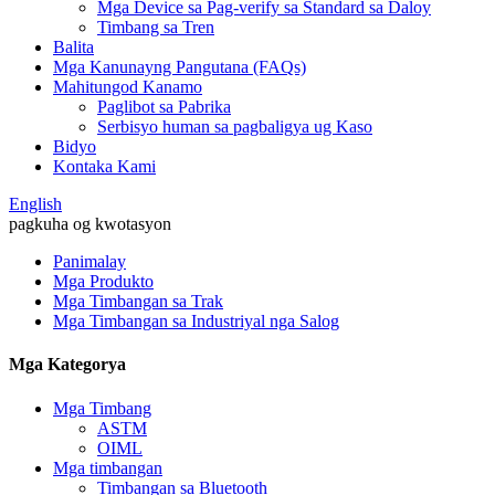
Mga Device sa Pag-verify sa Standard sa Daloy
Timbang sa Tren
Balita
Mga Kanunayng Pangutana (FAQs)
Mahitungod Kanamo
Paglibot sa Pabrika
Serbisyo human sa pagbaligya ug Kaso
Bidyo
Kontaka Kami
English
pagkuha og kwotasyon
Panimalay
Mga Produkto
Mga Timbangan sa Trak
Mga Timbangan sa Industriyal nga Salog
Mga Kategorya
Mga Timbang
ASTM
OIML
Mga timbangan
Timbangan sa Bluetooth