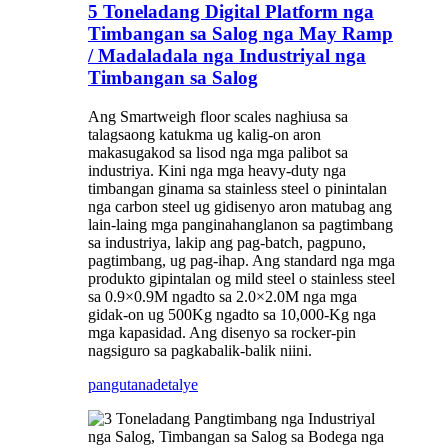
5 Toneladang Digital Platform nga
Timbangan sa Salog nga May Ramp
/ Madaladala nga Industriyal nga
Timbangan sa Salog
Ang Smartweigh floor scales naghiusa sa
talagsaong katukma ug kalig-on aron
makasugakod sa lisod nga mga palibot sa
industriya. Kini nga mga heavy-duty nga
timbangan ginama sa stainless steel o pinintalan
nga carbon steel ug gidisenyo aron matubag ang
lain-laing mga panginahanglanon sa pagtimbang
sa industriya, lakip ang pag-batch, pagpuno,
pagtimbang, ug pag-ihap. Ang standard nga mga
produkto gipintalan og mild steel o stainless steel
sa 0.9×0.9M ngadto sa 2.0×2.0M nga mga
gidak-on ug 500Kg ngadto sa 10,000-Kg nga
mga kapasidad. Ang disenyo sa rocker-pin
nagsiguro sa pagkabalik-balik niini.
pangutana
detalye